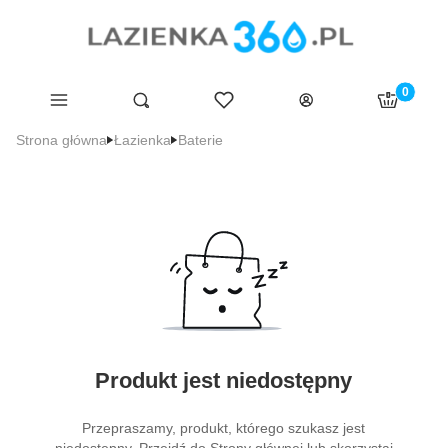
Produkty 
Menu
Ulubione
Otwórz wyszukiwarkę
Szukaj
Koszyk
Zaloguj się
Strona główna
Łazienka
Baterie
Produkt jest niedostępny
Przepraszamy, produkt, którego szukasz jest