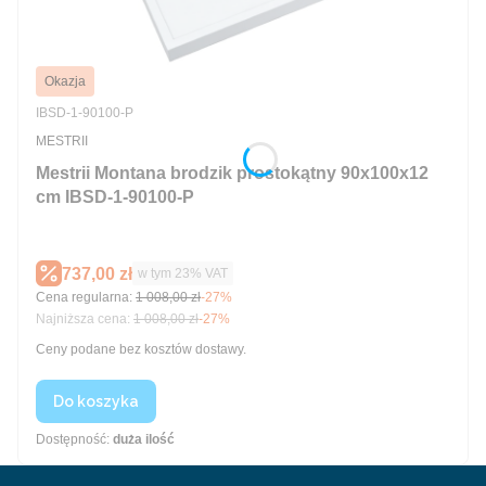
Okazja
Kod produktu
IBSD-1-90100-P
PRODUCENT
MESTRII
Mestrii Montana brodzik prostokątny 90x100x12
cm IBSD-1-90100-P
Cena promocyjna brutto
737,00 zł
w tym %s VAT
w tym
23%
VAT
Cena regularna:
1 008,00 zł
-27%
Najniższa cena:
1 008,00 zł
-27%
Ceny podane bez kosztów dostawy.
Do koszyka
Dostępność:
duża ilość