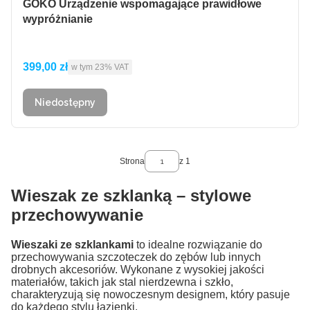
GOKO Urządzenie wspomagające prawidłowe
wypróżnianie
Cena brutto
399,00 zł
w tym %s VAT
w tym
23%
VAT
Niedostępny
Strona
z 1
Wieszak ze szklanką – stylowe
przechowywanie
Wieszaki ze szklankami
to idealne rozwiązanie do
przechowywania szczoteczek do zębów lub innych
drobnych akcesoriów. Wykonane z wysokiej jakości
materiałów, takich jak stal nierdzewna i szkło,
charakteryzują się nowoczesnym designem, który pasuje
do każdego stylu łazienki.