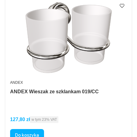
PRODUCENT
ANDEX
ANDEX Wieszak ze szklankam 019/CC
Cena brutto
127,80 zł
w tym %s VAT
w tym
23%
VAT
Do koszyka