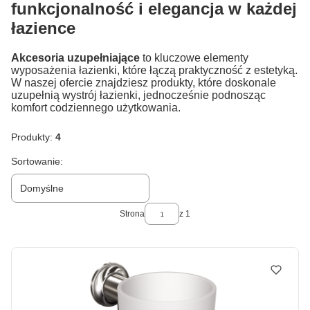
funkcjonalność i elegancja w każdej
łazience
Akcesoria uzupełniające
to kluczowe elementy
wyposażenia łazienki, które łączą praktyczność z estetyką.
W naszej ofercie znajdziesz produkty, które doskonale
uzupełnią wystrój łazienki, jednocześnie podnosząc
komfort codziennego użytkowania.
Produkty:
4
Lista produktów
Sortowanie:
Domyślne
Strona
z 1