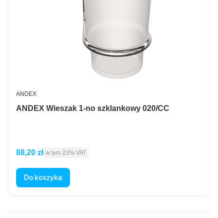
PRODUCENT
ANDEX
ANDEX Wieszak 1-no szklankowy 020/CC
Cena brutto
88,20 zł
w tym %s VAT
w tym
23%
VAT
Do koszyka