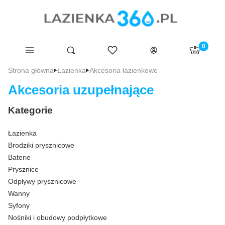
Produkty 
Menu
Ulubione
Otwórz wyszukiwarkę
Szukaj
Koszyk
Zaloguj się
Strona główna
Łazienka
Akcesoria łazienkowe
Akcesoria uzupełnające
Kategorie
Łazienka
Brodziki prysznicowe
Baterie
Prysznice
Odpływy prysznicowe
Wanny
Syfony
Nośniki i obudowy podpłytkowe