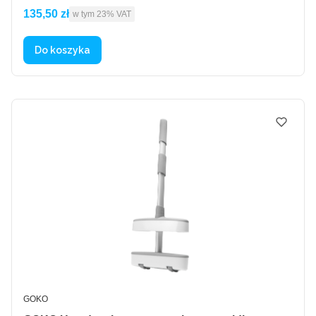
Cena brutto
135,50 zł
w tym %s VAT
w tym
23%
VAT
Do koszyka
PRODUCENT
GOKO